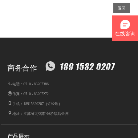
返回
在线咨询
商务合作
电话：0510 - 83207386
传真：0510 - 83207272
手机：18915320207（许经理）
地址：江苏省无锡市 钱桥镇后金岸
产品展示